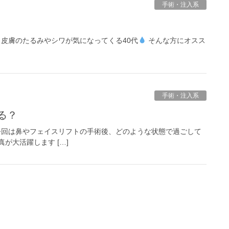
手術・注入系
皮膚のたるみやシワが気になってくる40代
そんな方にオスス
手術・注入系
る？
回は鼻やフェイスリフトの手術後、どのような状態で過ごして
が大活躍します […]