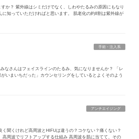
すか？ 紫外線はシミだけでなく、しわやたるみの原因にもなり
んに知っていただければと思います。 肌老化の約8割は紫外線が
手術・注入系
、みなさんはフェイスラインのたるみ、気になりませんか？ 「レ
果がいまいちだった」カウンセリングをしているとよくそのよう
アンチエイジング
良く聞くけれど高周波とHIFUは違うの？コケない？痛くない？
 高周波でリフトアップする仕組み 高周波を肌に当てて、その