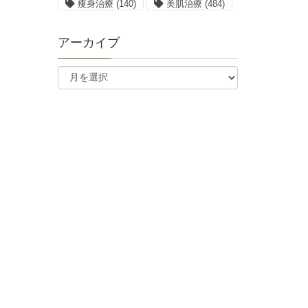
痩身治療
(140)
美肌治療
(484)
アーカイブ