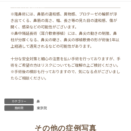
リスク・副作用
※隆鼻術には、鼻筋の違和感、異物感、プロテーゼの輪郭が浮
き出てくる、鼻筋の高さ、幅、長さ等の見た目の違和感、傷が
開く、感染などの可能性がございます。
※鼻中隔延長術（耳介軟骨移植）には、鼻尖の動きの制限、鼻
柱が分厚くなる、鼻尖の硬さ、鼻尖の移植軟骨の形が術後1年以
上経過して透見されるなどの可能性があります。
十分な安全対策と細心の注意を払い手術を行っておりますが、手
術をご希望の方はリスクについてもご理解の上ご検討ください。
※手術後の検診も行っておりますので、気になる点がございまし
たらご相談ください。
鼻
カテゴリー
東京院
施術院
その他の症例写真