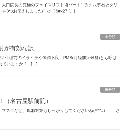
、大口院長の究極のフェイスリフト術パート1では 八事石坂クリ
伝えしました(`･ω･´)&#x27 […]
未分類
射が有効な訳
す♡♥♡ 生理前のイライラや体調不良。PMS(月経前症候群)とも呼ば
ていますか？ […]
未分類
！！（名古屋駅前院）
 マスクなど、風邪対策もしっかりしてくださいね(#^^#) さ