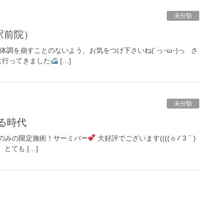
未分類
駅前院）
 体調を崩すことのないよう、お気をつけ下さいね(´っ･ω･)っ さ
に行ってきました
[…]
未分類
る時代
のみの限定施術！サーミバー
大好評でございます((((ｏﾉ´3｀)
とても […]