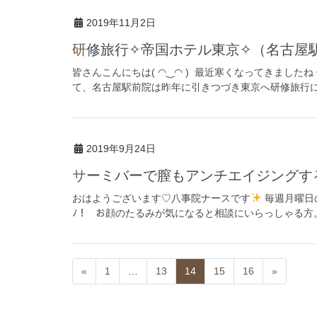
2019年11月2日
研修旅行✧帝国ホテル東京✧（名古屋
皆さんこんにちは( ◠‿◠ ) 最近寒くなってきましたね
て、名古屋駅前院は昨年に引きつづき東京へ研修旅行
2019年9月24日
サーミバーで膣もアンチエイジングす
おはようございます♡八事院ナースです
毎週月曜日
ﾉ！ お顔のたるみが気になると相談にいらっしゃる方。
«
1
…
13
14
15
16
»