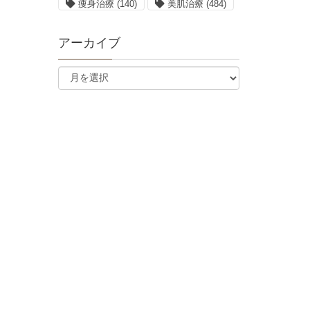
痩身治療
(140)
美肌治療
(484)
アーカイブ