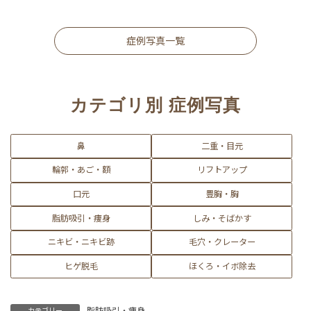
症例写真一覧
カテゴリ別 症例写真
鼻
二重・目元
輪郭・あご・額
リフトアップ
口元
豊胸・胸
脂肪吸引・痩身
しみ・そばかす
ニキビ・ニキビ跡
毛穴・クレーター
ヒゲ脱毛
ほくろ・イボ除去
脂肪吸引・痩身
カテゴリー