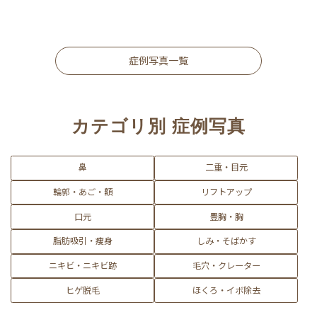
症例写真一覧
カテゴリ別 症例写真
鼻
二重・目元
輪郭・あご・額
リフトアップ
口元
豊胸・胸
脂肪吸引・痩身
しみ・そばかす
ニキビ・ニキビ跡
毛穴・クレーター
ヒゲ脱毛
ほくろ・イボ除去