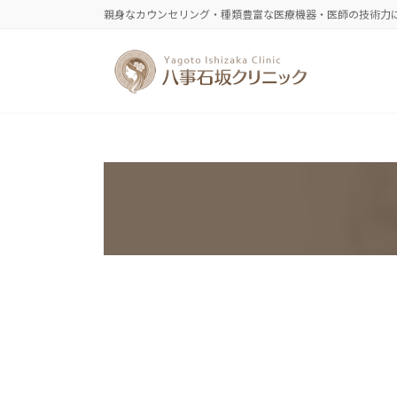
コ
ナ
親身なカウンセリング・種類豊富な医療機器・医師の技術力
ン
ビ
テ
ゲ
ン
ー
ツ
シ
へ
ョ
ス
ン
キ
に
ッ
移
プ
動