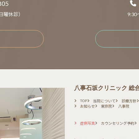
805
土・日曜休診）
9:3
八事石坂クリニック 総
TOP
当院について
診療方針
お知らせ
東京院
八事院
症例写真
カウンセリング予約