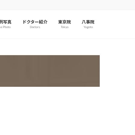
例写真
ドクター紹介
東京院
八事院
e Photo
Doctors
Tokyo
Yagoto