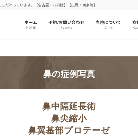
にこだわっています。【名古屋：八事院】【広尾：東京院】
ホーム
予約/お問い合わせ
当院について
症
HOME
Reserve
Clinic
Cas
鼻の症例写真
鼻中隔延長術
鼻尖縮小
鼻翼基部プロテーゼ