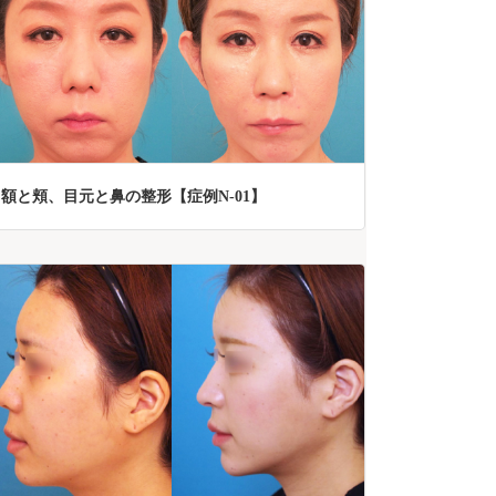
額と頬、目元と鼻の整形【症例N-01】