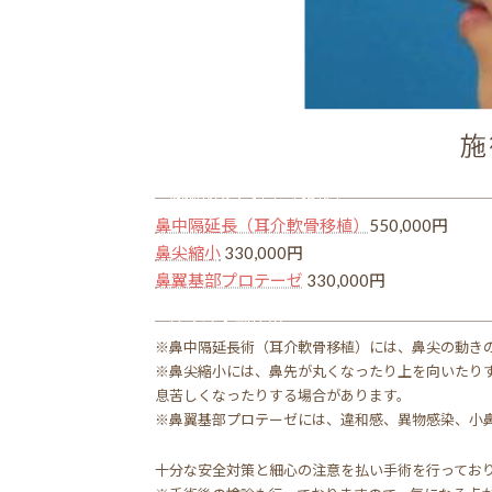
施術内容と料金（税込）
鼻中隔延長（耳介軟骨移植）
550,000円
鼻尖縮小
330,000円
鼻翼基部プロテーゼ
330,000円
リスク・副作用
※鼻中隔延長術（耳介軟骨移植）には、鼻尖の動き
※鼻尖縮小には、鼻先が丸くなったり上を向いたり
息苦しくなったりする場合があります。
※鼻翼基部プロテーゼには、違和感、異物感染、小
十分な安全対策と細心の注意を払い手術を行ってお