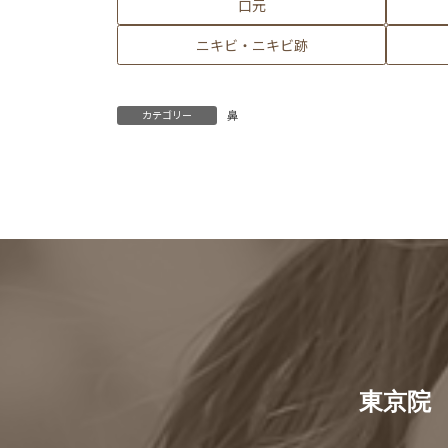
口元
ニキビ・ニキビ跡
鼻
カテゴリー
東京院