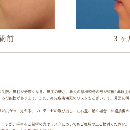
の制限、鼻柱が分厚くなる、鼻尖の硬さ、鼻尖の移植軟骨の形が術後1年以上
する可能性があります。また、鼻先皮膚壊死のリスクもございます。非常に稀
鼻が広がって見える、プロテーゼの飛び出し、左右差、動く場合、神経損傷の
りますが、手術をご希望の方はリスクについてもご理解の上ご検討ください。