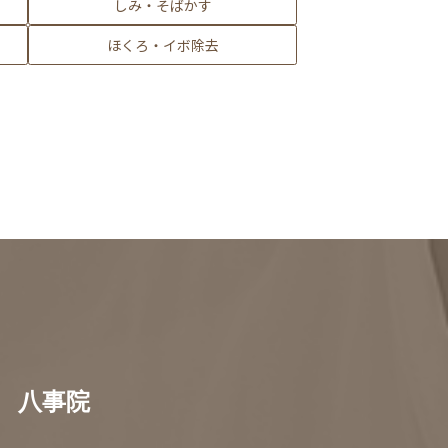
しみ・そばかす
ほくろ・イボ除去
八事院