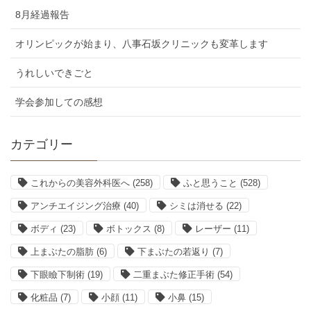
8月経過報告
オリンピックが始まり、八事石坂クリニックも変革します
うれしいできごと
学会参加しての感想
カテゴリー
これからの美容外科医へ
(258)
ふと思うこと
(528)
アンチエイジング治療
(40)
シミは消せる
(22)
ボディ
(23)
ボトックス
(8)
レーザー
(11)
上まぶたの脂肪
(6)
下まぶたの若返り
(7)
下眼瞼下制術
(19)
二重まぶた修正手術
(54)
化粧品
(7)
小顔
(11)
小鼻
(15)