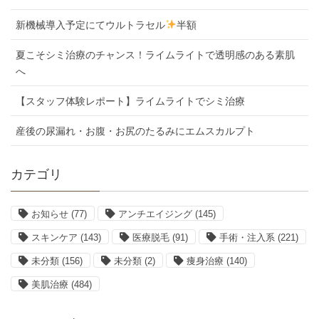
新機械導入予定にてウルトラセル
半額
夏こそシミ治療のチャンス！ライムライトで透明感のある素肌
へ
【スタッフ体験レポート】ライムライトでシミ治療
産後の尿漏れ・お腹・お尻のたるみにエムスカルプト
カテゴリ
お知らせ
(77)
アンチエイジング
(145)
スキンケア
(143)
医療脱毛
(91)
手術・注入系
(221)
未分類
(156)
未分類
(2)
痩身治療
(140)
美肌治療
(484)