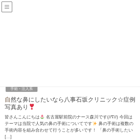
鼻プロテーゼ
HOME
鼻プロテーゼ
2023年5月30日
手術・注入系
自然な鼻にしたいなら八事石坂クリニック☆症例
写真あり
皆さんこんにちは
名古屋駅前院のナース森川です(//∇//) 今回は
テーマは当院で人気の鼻の手術についてです
鼻の手術は複数の
手術内容を組み合わせて行うことが多いです！ 「鼻の手術したい
[…]